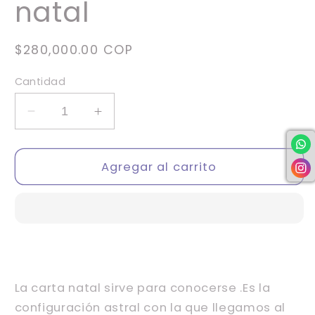
natal
Precio
$280,000.00 COP
habitual
Cantidad
Reducir
Aumentar
cantidad
cantidad
para
para
Lectura
Lectura
Agregar al carrito
de
de
carta
carta
natal
natal
La carta natal sirve para conocerse .Es la
configuración astral con la que llegamos al