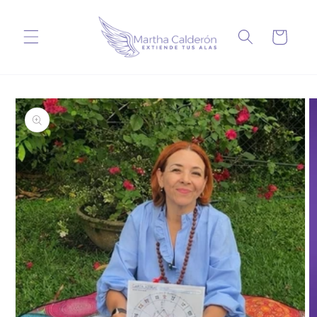
Ir
directamente
al contenido
Carrito
Ir
directamente
a la
información
del producto