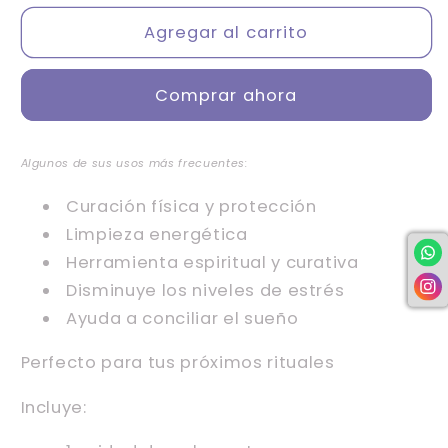
para
para
Atado
Atado
Agregar al carrito
de
de
Salvia
Salvia
Comprar ahora
Blanca
Blanca
y
y
Palo
Palo
Algunos de sus usos más frecuentes:
Santo
Santo
Curación física y protección
Limpieza energética
Herramienta espiritual y curativa
Disminuye los niveles de estrés
Ayuda a conciliar el sueño
Perfecto para tus próximos rituales
Incluye: