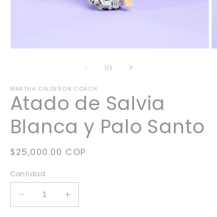
Abrir
Ab
elemento
e
multimedia
m
de
1
/
2
1
2
en
e
una
u
MARTHA CALDERON COACH
Atado de Salvia
ventana
v
modal
m
Blanca y Palo Santo
Precio
$25,000.00 COP
habitual
Cantidad
Reducir
Aumentar
cantidad
cantidad